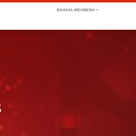
BAHASA INDONESIA
Layanan Kami
Jaringan
Karir
Kontak
s